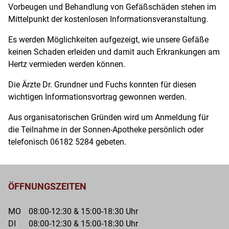
über
Vorbeugen und Behandlung von Gefäßschäden stehen im
Wha
Mittelpunkt der kostenlosen Informationsveranstaltung.
Vorb
Sie
Es werden Möglichkeiten aufgezeigt, wie unsere Gefäße
über
haben
keinen Schaden erleiden und damit auch Erkrankungen am
ges
ein
Hertz vermieden werden können.
Rezep
Mit
Die Ärzte Dr. Grundner und Fuchs konnten für diesen
beko
der
wichtigen Informationsvortrag gewonnen werden.
oder
App
benöt
gesun
Aus organisatorischen Gründen wird um Anmeldung für
einen
könne
die Teilnahme in der Sonnen-Apotheke persönlich oder
besti
Sie
telefonisch 06182 5284 gebeten.
Artikel
Ihre
aus
Medik
unser
schnel
Apoth
ÖFFNUNGSZEITEN
digital
Spare
vorbes
Sie
MO
08:00-12:30 & 15:00-18:30 Uhr
indem
Zeit
DI
08:00-12:30 & 15:00-18:30 Uhr
Sie