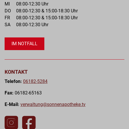
und
MI
08:00-12:30 Uhr
Ihre
bestel
DO
08:00-12:30 & 15:00-18:30 Uhr
Rezep
alles
FR
08:00-12:30 & 15:00-18:30 Uhr
und
via
SA
08:00-12:30 Uhr
E-
Whats
Rezep
5284
schnel
IM NOTFALL
und
So
einfa
einfa
per
geht
App
´s:
KONTAKT
an
Einfa
unser
Telefon:
06182-5284
per
Apoth
What
Fax:
06182-65163
schic
eine
Nachri
E-Mail:
verwaltung@sonnenapotheke.tv
Dazu
ein
laden
Foto
Sie
oder
diese