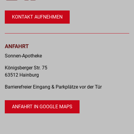
Ihr
im
Rezep
App
an
KONTAKT AUFNEHMEN
Store
die
bei
Whats
Googl
Numm
Play
h
der
ANFAHRT
und
Apoth
instal
Sonnen-Apotheke
schic
sie
und
Königsberger Str. 75
auf
zur
63512 Hainburg
Ihrem
angeg
Smart
Barrierefreier Eingang & Parkplätze vor der Tür
Abholz
Wenn
vorbe
Sie
Sie
unsic
ANFAHRT IN GOOGLE MAPS
es
sind,
aus!
hilft
Ihnen